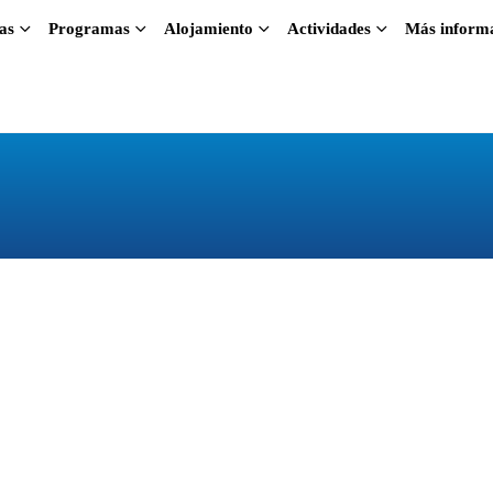
as
Programas
Alojamiento
Actividades
Más inform
Programa de Español 
Presentamos el
Programa de Español Edad Dorada
para personas mayores de 50 años que desean aceptar
Este programa no solo te ayuda a aprender español 