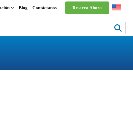
ación
Blog
Contáctanos
Reserva Ahora
Edad Dorada
en EPA Español en Panamá, diseñado especialmente
 nuevos desafíos y experiencias.
en un entorno dinámico y de apoyo, sino que también