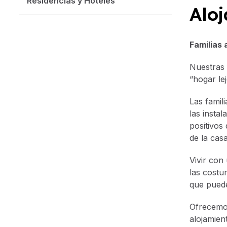
Residencias y Hoteles
Aloj
Familias 
Nuestras 
“hogar le
Las famili
las insta
positivos
de la casa
Vivir con
las costu
que puede
Ofrecemos
alojamien